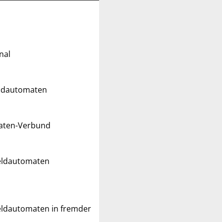
nal
eldautomaten
maten-Verbund
Geldautomaten
eldautomaten in fremder