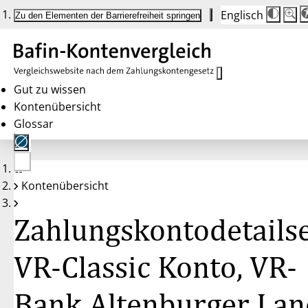
Englisch
Die
Schrif
Zu den Elementen der Barrierefreiheit springen
Schri
100 
wird
bei
Klick
des
Butto
in
Gut zu wissen
25 %
Kontenübersicht
Schrit
zwisc
Glossar
100 
und
200 
angep
Nach
Keine
200 
Kontenübersicht
Konten
wird
gewählt
die
Schri
Zahlungskontodetailse
wiede
auf
100 
zurüc
VR-Classic Konto, VR-
Bank Altenburger Lan