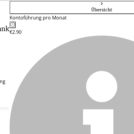
Übersicht
Kontoführung pro Monat
ank
€2.90
ung