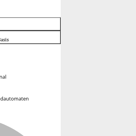
asis
nal
eldautomaten