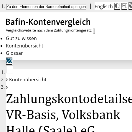
Englisch
Die
Schrif
Zu den Elementen der Barrierefreiheit springen
Schri
100 
wird
bei
Klick
des
Butto
in
Gut zu wissen
25 %
Kontenübersicht
Schrit
zwisc
Glossar
100 
und
200 
angep
Nach
Keine
200 
Kontenübersicht
Konten
wird
gewählt
die
Schri
Zahlungskontodetailse
wiede
auf
100 
zurüc
VR-Basis, Volksbank
Halle (Saale) eG