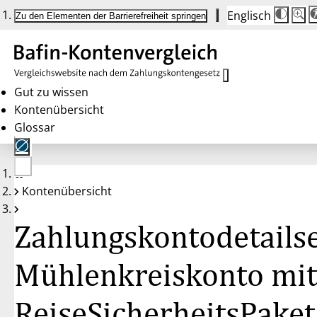
Englisch
Die
Schrif
Zu den Elementen der Barrierefreiheit springen
Schri
100 
wird
bei
Klick
des
Butto
in
Gut zu wissen
25 %
Kontenübersicht
Schrit
zwisc
Glossar
100 
und
200 
angep
Nach
Keine
200 
Kontenübersicht
Konten
wird
gewählt
die
Schri
Zahlungskontodetailse
wiede
auf
100 
zurüc
Mühlenkreiskonto mit
ReiseSicherheitsPaket