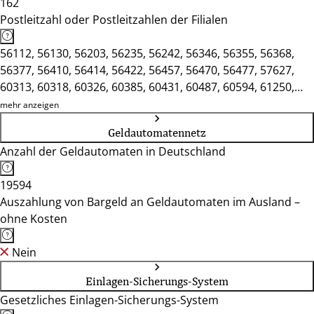
162
Postleitzahl oder Postleitzahlen der Filialen
56112, 56130, 56203, 56235, 56242, 56346, 56355, 56368,
56377, 56410, 56414, 56422, 56457, 56470, 56477, 57627,
60313, 60318, 60326, 60385, 60431, 60487, 60594, 61250,
61267, 61273, 61348, 61381, 61440, 61462, 65183, 65185,
mehr anzeigen
65191, 65197, 65199, 65201, 65203, 65205, 65207, 65232,
Geldautomatennetz
65239, 65307, 65326, 65343, 65366, 65375, 65385, 65388,
Anzahl der Geldautomaten in Deutschland
65439, 65510, 65520, 65527, 65549, 65582, 65589, 65604,
65623, 65719, 65779, 65795, 65812, 65817, 65830, 65843,
19594
65929
Auszahlung von Bargeld an Geldautomaten im Ausland –
ohne Kosten
Nein
Einlagen-Sicherungs-System
Gesetzliches Einlagen-Sicherungs-System