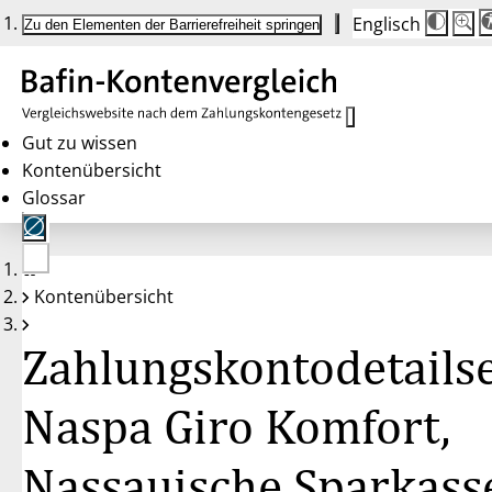
Englisch
Die
Schrif
Zu den Elementen der Barrierefreiheit springen
Schri
100%
wird
bei
Klick
des
Butto
in
Gut zu wissen
25%
Kontenübersicht
Schrit
zwisc
Glossar
100%
und
200%
angep
Nach
Keine
200%
Kontenübersicht
Konten
wird
gewählt
die
Schri
Zahlungskontodetailse
wiede
auf
100%
zurüc
Naspa Giro Komfort,
Nassauische Sparkass