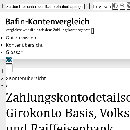
Englisch
Die
Schrif
Zu den Elementen der Barrierefreiheit springen
Schri
100 
wird
bei
Klick
des
Butto
in
Gut zu wissen
25 %
Kontenübersicht
Schrit
zwisc
Glossar
100 
und
200 
angep
Nach
Keine
200 
Kontenübersicht
Konten
wird
gewählt
die
Schri
Zahlungskontodetailse
wiede
auf
100 
zurüc
Girokonto Basis, Volks
und Raiffeisenbank