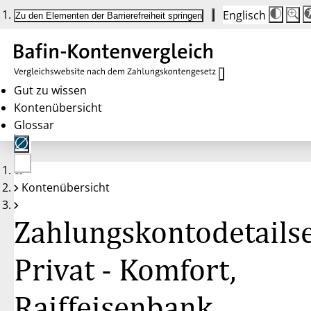
Englisch
Die
Schrif
Zu den Elementen der Barrierefreiheit springen
Schri
100 
wird
bei
Klick
des
Butto
in
Gut zu wissen
25 %
Kontenübersicht
Schrit
zwisc
Glossar
100 
und
200 
angep
Nach
Keine
200 
Kontenübersicht
Konten
wird
gewählt
die
Schri
Zahlungskontodetailse
wiede
auf
100 
zurüc
Privat - Komfort,
Raiffeisenbank