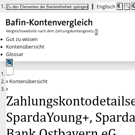
Englisch
Die
Schrif
Zu den Elementen der Barrierefreiheit springen
Schri
100%
wird
bei
Klick
des
Butto
in
Gut zu wissen
25%
Kontenübersicht
Schrit
zwisc
Glossar
100%
und
200%
angep
Nach
Keine
200%
Kontenübersicht
Konten
wird
gewählt
die
Schri
Zahlungskontodetailse
wiede
auf
100%
zurüc
SpardaYoung+, Sparda
Bank Ostbayern eG