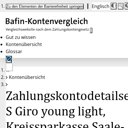
Englisch
Die
Schrif
Zu den Elementen der Barrierefreiheit springen
Schri
100 
wird
bei
Klick
des
Butto
in
Gut zu wissen
25 %
Kontenübersicht
Schrit
zwisc
Glossar
100 
und
200 
angep
Nach
Keine
200 
Kontenübersicht
Konten
wird
gewählt
die
Schri
Zahlungskontodetailse
wiede
auf
100 
zurüc
S Giro young light,
Kreissparkasse Saale-