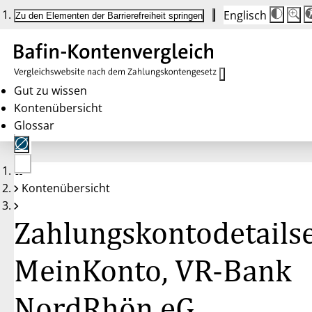
Englisch
Die
Schrif
Zu den Elementen der Barrierefreiheit springen
Schri
100 
wird
bei
Klick
des
Butto
in
Gut zu wissen
25 %
Kontenübersicht
Schrit
zwisc
Glossar
100 
und
200 
angep
Nach
Keine
200 
Kontenübersicht
Konten
wird
gewählt
die
Schri
Zahlungskontodetailse
wiede
auf
100 
zurüc
MeinKonto, VR-Bank
NordRhön eG