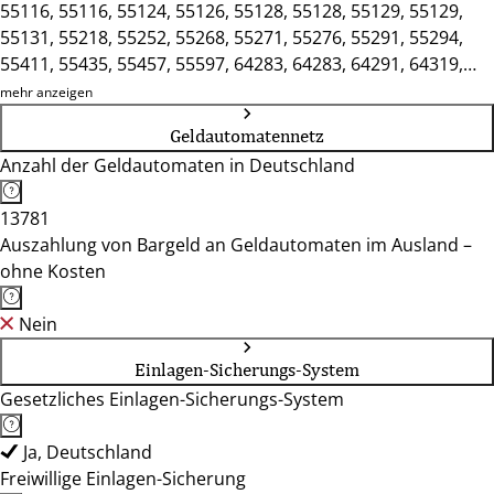
55116, 55116, 55124, 55126, 55128, 55128, 55129, 55129,
55131, 55218, 55252, 55268, 55271, 55276, 55291, 55294,
55411, 55435, 55457, 55597, 64283, 64283, 64291, 64319,
64342, 64367, 64372, 64380, 64390, 64397, 64409, 64521,
mehr anzeigen
64546, 64546, 64560, 64572, 64579, 64625, 64625, 64646,
Geldautomatennetz
64653, 65239, 65468, 68519, 68623, 68647
Anzahl der Geldautomaten in Deutschland
13781
Auszahlung von Bargeld an Geldautomaten im Ausland –
ohne Kosten
Nein
Einlagen-Sicherungs-System
Gesetzliches Einlagen-Sicherungs-System
Ja, Deutschland
Freiwillige Einlagen-Sicherung