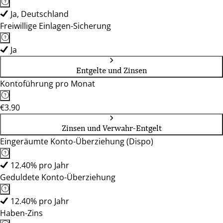
Ja, Deutschland
Freiwillige Einlagen-Sicherung
Ja
Entgelte und Zinsen
Kontoführung pro Monat
€3.90
Zinsen und Verwahr-Entgelt
Eingeräumte Konto-Überziehung (Dispo)
12.40% pro Jahr
Geduldete Konto-Überziehung
12.40% pro Jahr
Haben-Zins