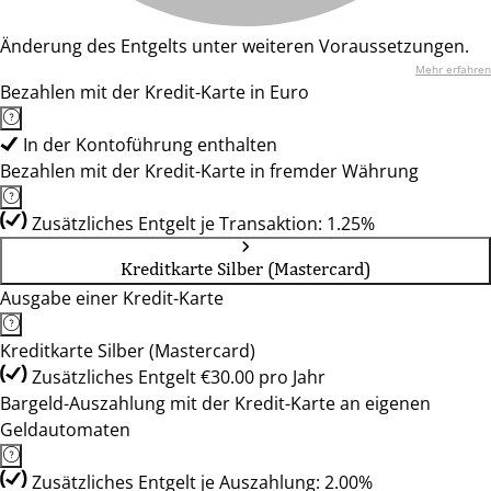
Änderung des Entgelts unter weiteren Voraussetzungen.
Mehr erfahren
Bezahlen mit der Kredit-Karte in Euro
In der Kontoführung enthalten
Bezahlen mit der Kredit-Karte in fremder Währung
Zusätzliches Entgelt je Transaktion: 1.25%
Kreditkarte Silber (Mastercard)
Ausgabe einer Kredit-Karte
Kreditkarte Silber (Mastercard)
Zusätzliches Entgelt €30.00 pro Jahr
Bargeld-Auszahlung mit der Kredit-Karte an eigenen
Geldautomaten
Zusätzliches Entgelt je Auszahlung: 2.00%