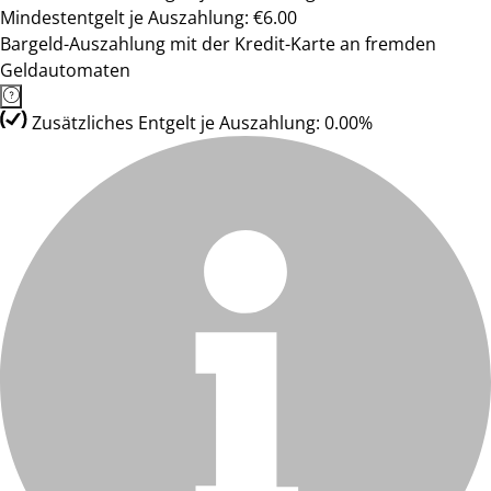
Mindestentgelt je Auszahlung: €6.00
Bargeld-Auszahlung mit der Kredit-Karte an fremden
Geldautomaten
Zusätzliches Entgelt je Auszahlung: 0.00%