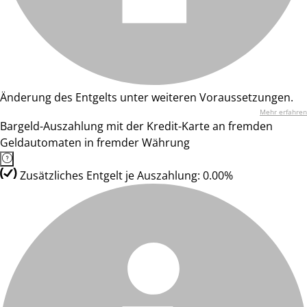
Änderung des Entgelts unter weiteren Voraussetzungen.
Mehr erfahren
Bargeld-Auszahlung mit der Kredit-Karte an fremden
Geldautomaten in fremder Währung
Zusätzliches Entgelt je Auszahlung: 0.00%