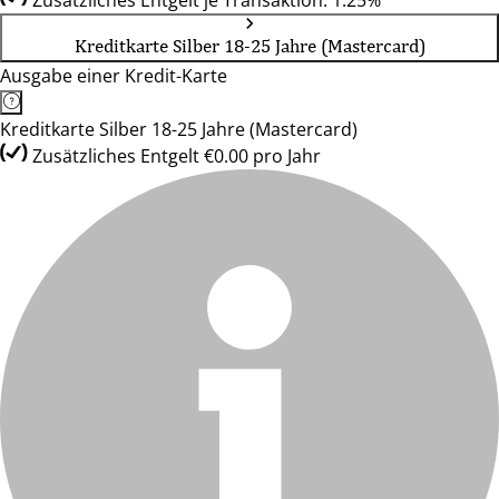
Zusätzliches Entgelt je Transaktion: 1.25%
Kreditkarte Silber 18-25 Jahre (Mastercard)
Ausgabe einer Kredit-Karte
Kreditkarte Silber 18-25 Jahre (Mastercard)
Zusätzliches Entgelt €0.00 pro Jahr