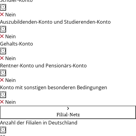
Schüler-Konto
Nein
Auszubildenden-Konto und Studierenden-Konto
Nein
Gehalts-Konto
Nein
Rentner-Konto und Pensionärs-Konto
Nein
Konto mit sonstigen besonderen Bedingungen
Nein
Filial-Netz
Anzahl der Filialen in Deutschland