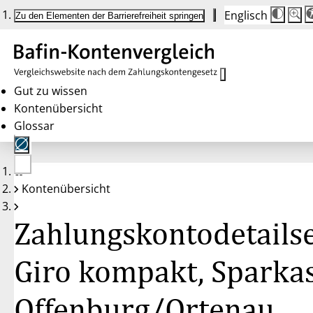
Englisch
Die
Schrif
Zu den Elementen der Barrierefreiheit springen
Schri
100%
wird
bei
Klick
des
Butto
in
Gut zu wissen
25%
Kontenübersicht
Schrit
zwisc
Glossar
100%
und
200%
angep
Nach
Keine
200%
Kontenübersicht
Konten
wird
gewählt
die
Schri
Zahlungskontodetailse
wiede
auf
100%
zurüc
Giro kompakt, Sparka
Offenburg/Ortenau