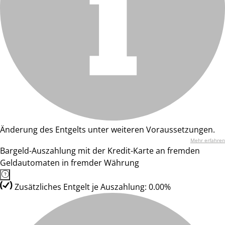
Änderung des Entgelts unter weiteren Voraussetzungen.
Mehr erfahren
Bargeld-Auszahlung mit der Kredit-Karte an fremden
Geldautomaten in fremder Währung
Zusätzliches Entgelt je Auszahlung: 0.00%