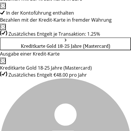
In der Kontoführung enthalten
Bezahlen mit der Kredit-Karte in fremder Währung
Zusätzliches Entgelt je Transaktion: 1.25%
Kreditkarte Gold 18-25 Jahre (Mastercard)
Ausgabe einer Kredit-Karte
Kreditkarte Gold 18-25 Jahre (Mastercard)
Zusätzliches Entgelt €48.00 pro Jahr