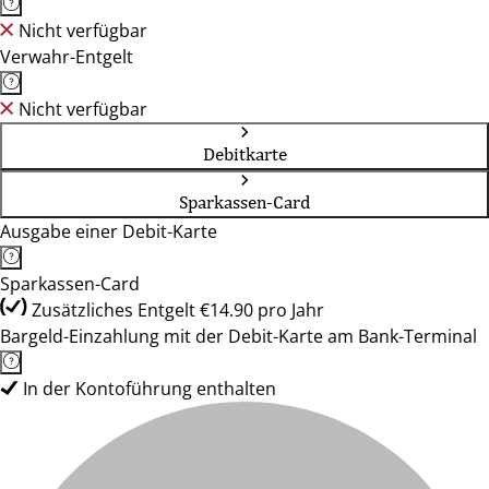
Nicht verfügbar
Verwahr-Entgelt
Nicht verfügbar
Debitkarte
Sparkassen-Card
Ausgabe einer Debit-Karte
Sparkassen-Card
Zusätzliches Entgelt €14.90 pro Jahr
Bargeld-Einzahlung mit der Debit-Karte am Bank-Terminal
In der Kontoführung enthalten