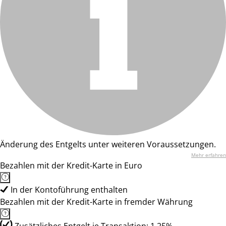
Änderung des Entgelts unter weiteren Voraussetzungen.
Mehr erfahren
Bezahlen mit der Kredit-Karte in Euro
In der Kontoführung enthalten
Bezahlen mit der Kredit-Karte in fremder Währung