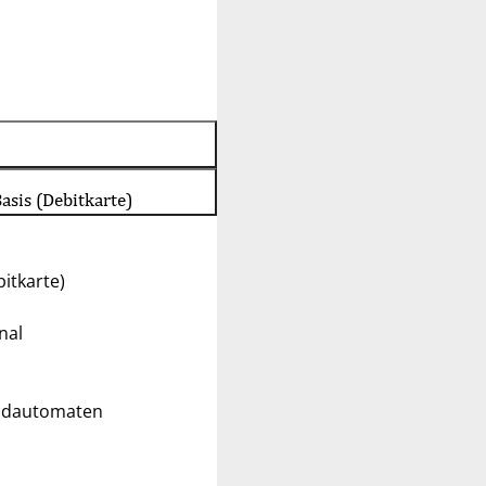
asis (Debitkarte)
itkarte)
nal
eldautomaten