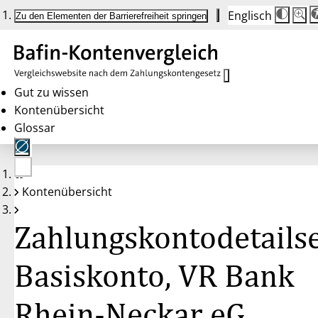
Englisch
Die
Schrif
Zu den Elementen der Barrierefreiheit springen
Schri
100 
wird
bei
Klick
des
Butto
in
Gut zu wissen
25 %
Kontenübersicht
Schrit
zwisc
Glossar
100 
und
200 
angep
Nach
Keine
200 
Kontenübersicht
Konten
wird
gewählt
die
Schri
Zahlungskontodetailse
wiede
auf
100 
zurüc
Basiskonto, VR Bank
Rhein-Neckar eG