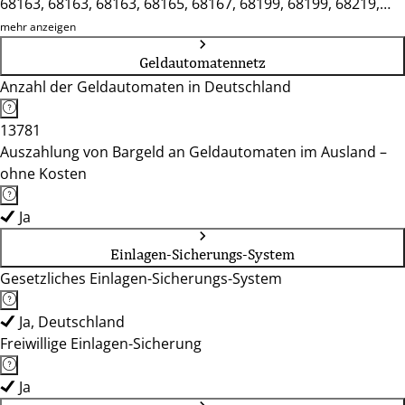
68163, 68163, 68163, 68165, 68167, 68199, 68199, 68219,
68219, 68229, 68239, 68259, 68259, 68305, 68309, 68309,
mehr anzeigen
68309, 68535, 68535, 68542, 68549
Geldautomatennetz
Anzahl der Geldautomaten in Deutschland
13781
Auszahlung von Bargeld an Geldautomaten im Ausland –
ohne Kosten
Ja
Einlagen-Sicherungs-System
Gesetzliches Einlagen-Sicherungs-System
Ja, Deutschland
Freiwillige Einlagen-Sicherung
Ja