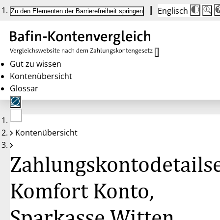
Englisch
Die
Schrif
Zu den Elementen der Barrierefreiheit springen
Schri
100 
wird
bei
Klick
des
Butto
in
Gut zu wissen
25 %
Kontenübersicht
Schrit
zwisc
Glossar
100 
und
200 
angep
Nach
Keine
200 
Kontenübersicht
Konten
wird
gewählt
die
Schri
Zahlungskontodetailse
wiede
auf
100 
zurüc
Komfort Konto,
Sparkasse Witten