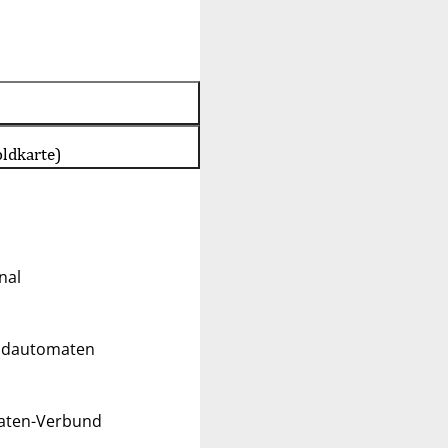
oldkarte)
nal
eldautomaten
maten-Verbund