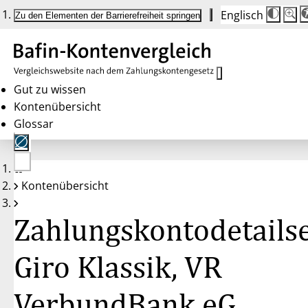
Englisch
Die
Schrif
Zu den Elementen der Barrierefreiheit springen
Schri
100%
wird
bei
Klick
des
Butto
in
Gut zu wissen
25%
Kontenübersicht
Schrit
zwisc
Glossar
100%
und
200%
angep
Nach
Keine
200%
Kontenübersicht
Konten
wird
gewählt
die
Schri
Zahlungskontodetailse
wiede
auf
100%
zurüc
Giro Klassik, VR
VerbundBank eG