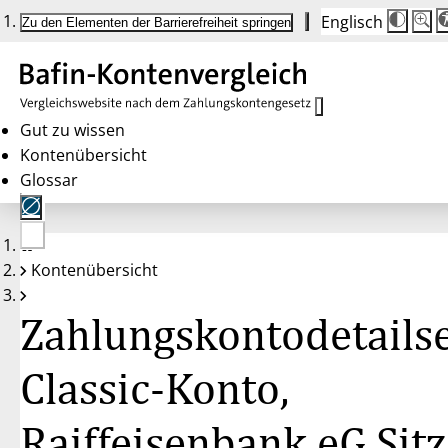
Englisch
Die
Schrif
Zu den Elementen der Barrierefreiheit springen
Schri
100 
wird
bei
Klick
des
Butto
in
Gut zu wissen
25 %
Kontenübersicht
Schrit
zwisc
Glossar
100 
und
200 
angep
Nach
Keine
200 
Kontenübersicht
Konten
wird
gewählt
die
Schri
Zahlungskontodetailse
wiede
auf
100 
zurüc
Classic-Konto,
Raiffeisenbank eG Sitz