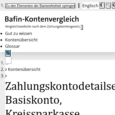
Englisch
Die
Schrif
Zu den Elementen der Barrierefreiheit springen
Schri
100%
wird
bei
Klick
des
Butto
in
Gut zu wissen
25%
Kontenübersicht
Schrit
zwisc
Glossar
100%
und
200%
angep
Nach
Keine
200%
Kontenübersicht
Konten
wird
gewählt
die
Schri
Zahlungskontodetailse
wiede
auf
100%
zurüc
Basiskonto,
Kreissparkasse