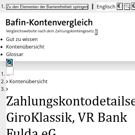
Englisch
Die
Schrif
Zu den Elementen der Barrierefreiheit springen
Schri
100 
wird
bei
Klick
des
Butto
in
Gut zu wissen
25 %
Kontenübersicht
Schrit
zwisc
Glossar
100 
und
200 
angep
Nach
Keine
200 
Kontenübersicht
Konten
wird
gewählt
die
Schri
Zahlungskontodetailse
wiede
auf
100 
zurüc
GiroKlassik, VR Bank
Fulda eG