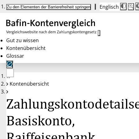
Englisch
Die
Schrif
Zu den Elementen der Barrierefreiheit springen
Schri
100%
wird
bei
Klick
des
Butto
in
Gut zu wissen
25%
Kontenübersicht
Schrit
zwisc
Glossar
100%
und
200%
angep
Nach
Keine
200%
Kontenübersicht
Konten
wird
gewählt
die
Schri
Zahlungskontodetailse
wiede
auf
100%
zurüc
Basiskonto,
Raiffeisenbank