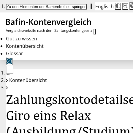
Englisch
Die
Schrif
Zu den Elementen der Barrierefreiheit springen
Schri
100 
wird
bei
Klick
des
Butto
in
Gut zu wissen
25 %
Kontenübersicht
Schrit
zwisc
Glossar
100 
und
200 
angep
Nach
Keine
200 
Kontenübersicht
Konten
wird
gewählt
die
Schri
Zahlungskontodetailse
wiede
auf
100 
zurüc
Giro eins Relax
(Ausbildung/Studium)