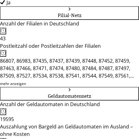
Ja
Filial-Netz
Anzahl der Filialen in Deutschland
43
Postleitzahl oder Postleitzahlen der Filialen
86807, 86983, 87435, 87437, 87439, 87448, 87452, 87459,
87463, 87466, 87471, 87474, 87480, 87484, 87487, 87497,
87509, 87527, 87534, 87538, 87541, 87544, 87549, 87561,
87600, 87616, 87629, 87634, 87637, 87640, 87645, 87647,
mehr anzeigen
87656, 87665, 87666, 87679
Geldautomatennetz
Anzahl der Geldautomaten in Deutschland
19595
Auszahlung von Bargeld an Geldautomaten im Ausland –
ohne Kosten