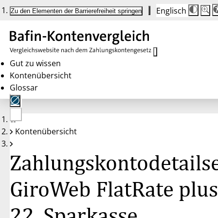
Englisch
Die
Schrif
Zu den Elementen der Barrierefreiheit springen
Schri
100 
wird
bei
Klick
des
Butto
in
Gut zu wissen
25 %
Kontenübersicht
Schrit
zwisc
Glossar
100 
und
200 
angep
Nach
Keine
200 
Kontenübersicht
Konten
wird
gewählt
die
Schri
Zahlungskontodetailse
wiede
auf
100 
zurüc
GiroWeb FlatRate plus
22, Sparkasse