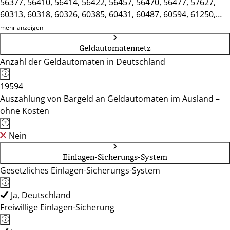
56377, 56410, 56414, 56422, 56457, 56470, 56477, 57627,
60313, 60318, 60326, 60385, 60431, 60487, 60594, 61250,
61267, 61273, 61348, 61381, 61440, 61462, 65183, 65185,
mehr anzeigen
65191, 65197, 65199, 65201, 65203, 65205, 65207, 65232,
Geldautomatennetz
65239, 65307, 65326, 65343, 65366, 65375, 65385, 65388,
Anzahl der Geldautomaten in Deutschland
65439, 65510, 65520, 65527, 65549, 65582, 65589, 65604,
65623, 65719, 65779, 65795, 65812, 65817, 65830, 65843,
19594
65929
Auszahlung von Bargeld an Geldautomaten im Ausland –
ohne Kosten
Nein
Einlagen-Sicherungs-System
Gesetzliches Einlagen-Sicherungs-System
Ja, Deutschland
Freiwillige Einlagen-Sicherung