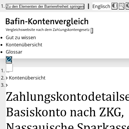
Englisch
Die
Schrif
Zu den Elementen der Barrierefreiheit springen
Schri
100 
wird
bei
Klick
des
Butto
in
Gut zu wissen
25 %
Kontenübersicht
Schrit
zwisc
Glossar
100 
und
200 
angep
Nach
Keine
200 
Kontenübersicht
Konten
wird
gewählt
die
Schri
Zahlungskontodetailse
wiede
auf
100 
zurüc
Basiskonto nach ZKG,
Nassauische Sparkass