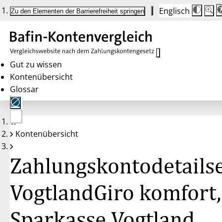
Englisch
Die
Schrif
Zu den Elementen der Barrierefreiheit springen
Schri
100 
wird
bei
Klick
des
Butto
in
Gut zu wissen
25 %
Kontenübersicht
Schrit
zwisc
Glossar
100 
und
200 
angep
Nach
Keine
200 
Kontenübersicht
Konten
wird
gewählt
die
Schri
Zahlungskontodetailse
wiede
auf
100 
zurüc
VogtlandGiro komfort,
Sparkasse Vogtland