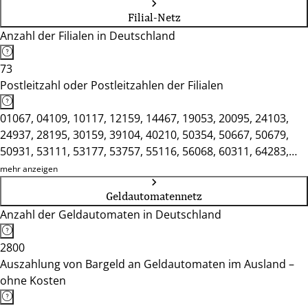
Filial-Netz
Anzahl der Filialen in Deutschland
73
Postleitzahl oder Postleitzahlen der Filialen
01067, 04109, 10117, 12159, 14467, 19053, 20095, 24103,
24937, 28195, 30159, 39104, 40210, 50354, 50667, 50679,
50931, 53111, 53177, 53757, 55116, 56068, 60311, 64283,
65183, 66111, 67059, 67346, 68161, 68163, 68259, 68723,
mehr anzeigen
69115, 69121, 69168, 69469, 70173, 74821, 74889, 75175,
Geldautomatennetz
76133, 76139, 76185, 76187, 76199, 76227, 76275, 76287,
Anzahl der Geldautomaten in Deutschland
76437, 76530, 76646, 76829, 77652, 77933, 78050, 78224,
78462, 79098, 79102, 79115, 79312, 79539, 79761, 80333,
2800
86150, 88662, 89073, 90402, 91054, 97941, 99084
Auszahlung von Bargeld an Geldautomaten im Ausland –
ohne Kosten