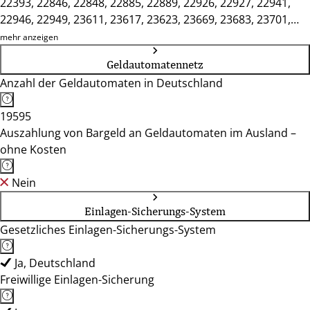
22393, 22846, 22848, 22885, 22889, 22926, 22927, 22941,
22946, 22949, 23611, 23617, 23623, 23669, 23683, 23701,
23714, 23730, 23738, 23743, 23744, 23758, 23769, 23774,
mehr anzeigen
23843, 23858
Geldautomatennetz
Anzahl der Geldautomaten in Deutschland
19595
Auszahlung von Bargeld an Geldautomaten im Ausland –
ohne Kosten
Nein
Einlagen-Sicherungs-System
Gesetzliches Einlagen-Sicherungs-System
Ja, Deutschland
Freiwillige Einlagen-Sicherung