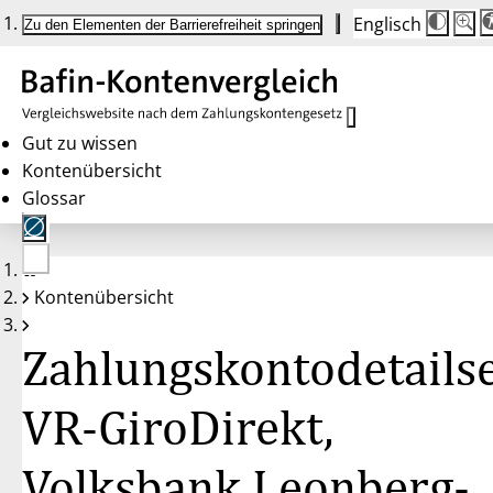
Englisch
Die
Schrif
Zu den Elementen der Barrierefreiheit springen
Schri
100 
wird
bei
Klick
des
Butto
in
Gut zu wissen
25 %
Kontenübersicht
Schrit
zwisc
Glossar
100 
und
200 
angep
Nach
Keine
200 
Kontenübersicht
Konten
wird
gewählt
die
Schri
Zahlungskontodetailse
wiede
auf
100 
zurüc
VR-GiroDirekt,
Volksbank Leonberg-