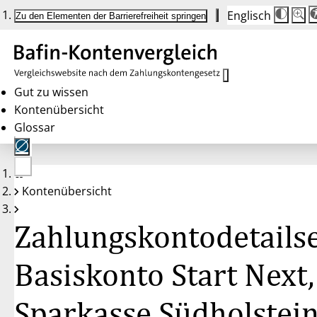
Englisch
Die
Schrif
Zu den Elementen der Barrierefreiheit springen
Schri
100 
wird
bei
Klick
des
Butto
in
Gut zu wissen
25 %
Kontenübersicht
Schrit
zwisc
Glossar
100 
und
200 
angep
Nach
Keine
200 
Kontenübersicht
Konten
wird
gewählt
die
Schri
Zahlungskontodetailse
wiede
auf
100 
zurüc
Basiskonto Start Next,
Sparkasse Südholstei