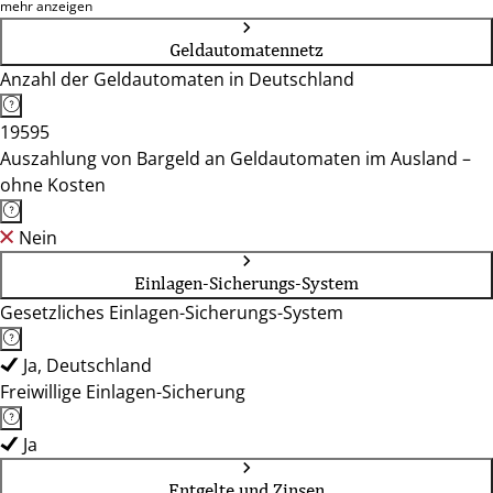
25462, 25469, 25474, 25479, 25488, 27498
mehr anzeigen
Geldautomatennetz
Anzahl der Geldautomaten in Deutschland
19595
Auszahlung von Bargeld an Geldautomaten im Ausland –
ohne Kosten
Nein
Einlagen-Sicherungs-System
Gesetzliches Einlagen-Sicherungs-System
Ja, Deutschland
Freiwillige Einlagen-Sicherung
Ja
Entgelte und Zinsen