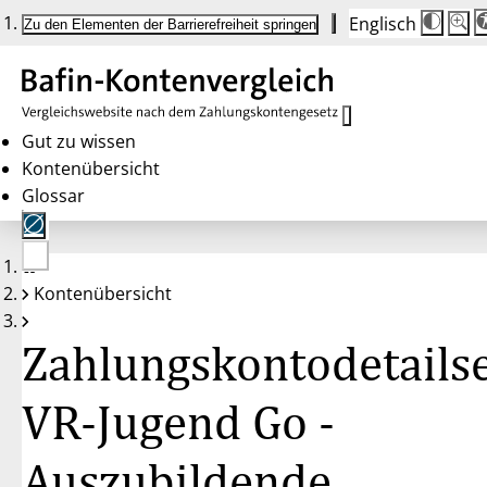
Englisch
Die
Schrif
Zu den Elementen der Barrierefreiheit springen
Schri
100 
wird
bei
Klick
des
Butto
in
Gut zu wissen
25 %
Kontenübersicht
Schrit
zwisc
Glossar
100 
und
200 
angep
Nach
Keine
200 
Kontenübersicht
Konten
wird
gewählt
die
Schri
Zahlungskontodetailse
wiede
auf
100 
zurüc
VR-Jugend Go -
Auszubildende,