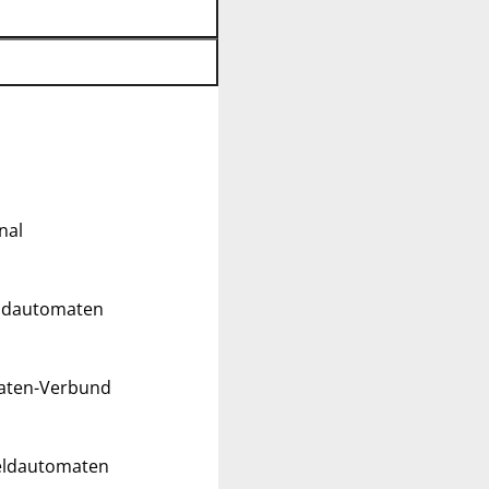
nal
eldautomaten
maten-Verbund
Geldautomaten