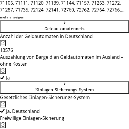
71106, 71111, 71120, 71139, 71144, 71157, 71263, 71272,
71287, 71735, 72124, 72141, 72760, 72762, 72764, 72766,
72768, 72770, 72793, 72800, 72805, 72810, 72827, 72829,
mehr anzeigen
75365, 75378, 75382
Geldautomatennetz
Anzahl der Geldautomaten in Deutschland
13576
Auszahlung von Bargeld an Geldautomaten im Ausland –
ohne Kosten
Ja
Einlagen-Sicherungs-System
Gesetzliches Einlagen-Sicherungs-System
Ja, Deutschland
Freiwillige Einlagen-Sicherung