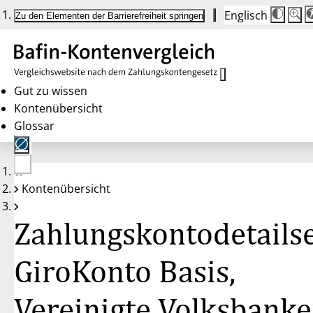
Englisch
Die
Schrif
Zu den Elementen der Barrierefreiheit springen
Schri
100 
wird
bei
Klick
des
Butto
in
Gut zu wissen
25 %
Kontenübersicht
Schrit
zwisc
Glossar
100 
und
200 
angep
Nach
Keine
200 
Kontenübersicht
Konten
wird
gewählt
die
Schri
Zahlungskontodetailse
wiede
auf
100 
zurüc
GiroKonto Basis,
Vereinigte Volksbank