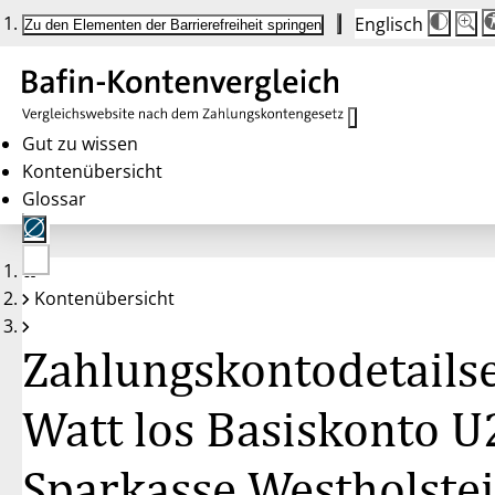
Englisch
Die
Schrif
Zu den Elementen der Barrierefreiheit springen
Schri
100 
wird
bei
Klick
des
Butto
in
Gut zu wissen
25 %
Kontenübersicht
Schrit
zwisc
Glossar
100 
und
200 
angep
Nach
Keine
200 
Kontenübersicht
Konten
wird
gewählt
die
Schri
Zahlungskontodetailse
wiede
auf
100 
zurüc
Watt los Basiskonto U
Sparkasse Westholste