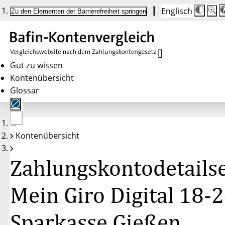
Englisch
Die
Schrif
Zu den Elementen der Barrierefreiheit springen
Schri
100 
wird
bei
Klick
des
Butto
in
Gut zu wissen
25 %
Kontenübersicht
Schrit
zwisc
Glossar
100 
und
200 
angep
Nach
Keine
200 
Kontenübersicht
Konten
wird
gewählt
die
Schri
Zahlungskontodetailse
wiede
auf
100 
zurüc
Mein Giro Digital 18-2
Sparkasse Gießen