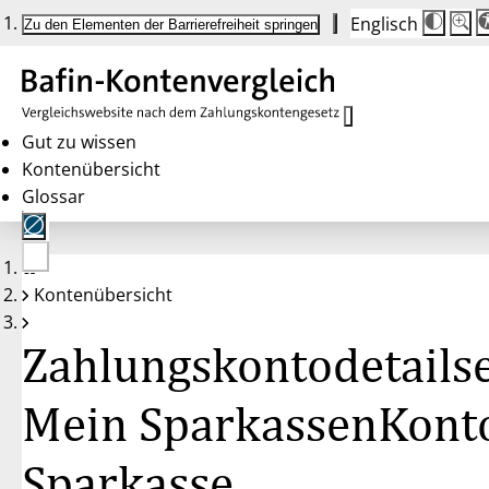
Englisch
Die
Schrif
Zu den Elementen der Barrierefreiheit springen
Schri
100 
wird
bei
Klick
des
Butto
in
Gut zu wissen
25 %
Kontenübersicht
Schrit
zwisc
Glossar
100 
und
200 
angep
Nach
Keine
200 
Kontenübersicht
Konten
wird
gewählt
die
Schri
Zahlungskontodetailse
wiede
auf
100 
zurüc
Mein SparkassenKont
Sparkasse