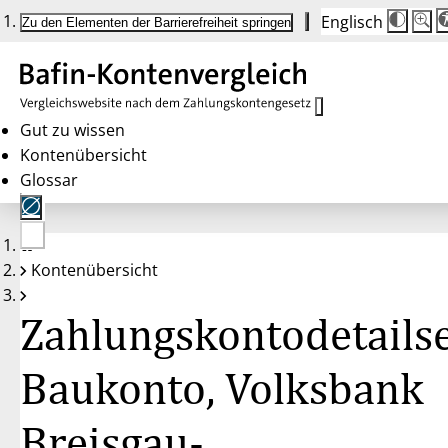
Englisch
Die
Schrif
Zu den Elementen der Barrierefreiheit springen
Schri
100%
wird
bei
Klick
des
Butto
in
Gut zu wissen
25%
Kontenübersicht
Schrit
zwisc
Glossar
100%
und
200%
angep
Nach
Keine
200%
Kontenübersicht
Konten
wird
gewählt
die
Schri
Zahlungskontodetailse
wiede
auf
100%
zurüc
Baukonto, Volksbank
Breisgau-