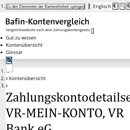
Englisch
Die
Schrif
Zu den Elementen der Barrierefreiheit springen
Schri
100%
wird
bei
Klick
des
Butto
in
Gut zu wissen
25%
Kontenübersicht
Schrit
zwisc
Glossar
100%
und
200%
angep
Nach
Keine
200%
Kontenübersicht
Konten
wird
gewählt
die
Schri
Zahlungskontodetailse
wiede
auf
100%
zurüc
VR-MEIN-KONTO, VR
Bank eG