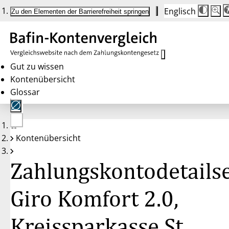
Englisch
Die
Schrif
Zu den Elementen der Barrierefreiheit springen
Schri
100 
wird
bei
Klick
des
Butto
in
Gut zu wissen
25 %
Kontenübersicht
Schrit
zwisc
Glossar
100 
und
200 
angep
Nach
Keine
200 
Kontenübersicht
Konten
wird
gewählt
die
Schri
Zahlungskontodetailse
wiede
auf
100 
zurüc
Giro Komfort 2.0,
Kreissparkasse St.