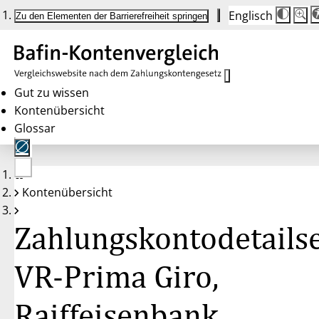
Englisch
Die
Schrif
Zu den Elementen der Barrierefreiheit springen
Schri
100 
wird
bei
Klick
des
Butto
in
Gut zu wissen
25 %
Kontenübersicht
Schrit
zwisc
Glossar
100 
und
200 
angep
Nach
Keine
200 
Kontenübersicht
Konten
wird
gewählt
die
Schri
Zahlungskontodetailse
wiede
auf
100 
zurüc
VR-Prima Giro,
Raiffeisenbank