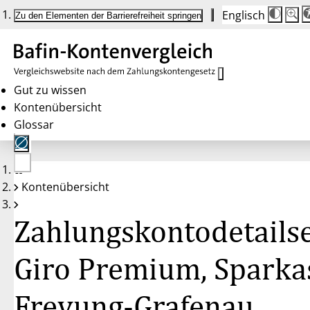
Englisch
Die
Schrif
Zu den Elementen der Barrierefreiheit springen
Schri
100%
wird
bei
Klick
des
Butto
in
Gut zu wissen
25%
Kontenübersicht
Schrit
zwisc
Glossar
100%
und
200%
angep
Nach
Keine
200%
Kontenübersicht
Konten
wird
gewählt
die
Schri
Zahlungskontodetailse
wiede
auf
100%
zurüc
Giro Premium, Sparka
Freyung-Grafenau