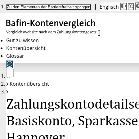
Englisch
Die
Schrif
Zu den Elementen der Barrierefreiheit springen
Schri
100 
wird
bei
Klick
des
Butto
in
Gut zu wissen
25 %
Kontenübersicht
Schrit
zwisc
Glossar
100 
und
200 
angep
Nach
Keine
200 
Kontenübersicht
Konten
wird
gewählt
die
Schri
Zahlungskontodetailse
wiede
auf
100 
zurüc
Basiskonto, Sparkasse
Hannover