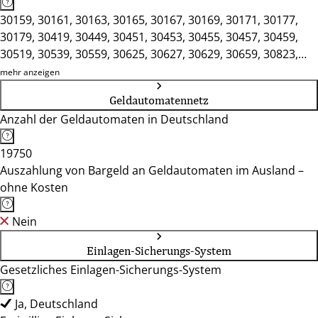
30159, 30161, 30163, 30165, 30167, 30169, 30171, 30177,
30179, 30419, 30449, 30451, 30453, 30455, 30457, 30459,
30519, 30539, 30559, 30625, 30627, 30629, 30659, 30823,
30826, 30827, 30853, 30855, 30880, 30890, 30900, 30916,
mehr anzeigen
30926, 30938, 30952, 30966, 30974, 30982, 30989, 31275,
Geldautomatennetz
31303, 31311, 31319, 31515, 31535, 31832
Anzahl der Geldautomaten in Deutschland
19750
Auszahlung von Bargeld an Geldautomaten im Ausland –
ohne Kosten
Nein
Einlagen-Sicherungs-System
Gesetzliches Einlagen-Sicherungs-System
Ja, Deutschland