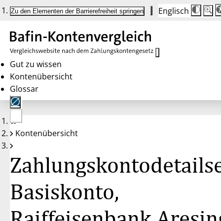
Englisch
Die
Schrif
Zu den Elementen der Barrierefreiheit springen
Schri
100%
wird
bei
Klick
des
Butto
in
Gut zu wissen
25%
Kontenübersicht
Schrit
zwisc
Glossar
100%
und
200%
angep
Nach
Keine
200%
Kontenübersicht
Konten
wird
gewählt
die
Schri
Zahlungskontodetailse
wiede
auf
100%
zurüc
Basiskonto,
Raiffeisenbank Aresin