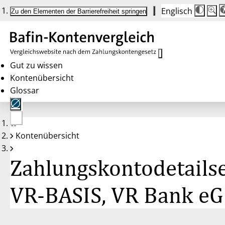
Englisch
Die
Schrif
Zu den Elementen der Barrierefreiheit springen
Schri
100%
wird
bei
Klick
des
Butto
in
Gut zu wissen
25%
Kontenübersicht
Schrit
zwisc
Glossar
100%
und
200%
angep
Nach
Keine
200%
Kontenübersicht
Konten
wird
gewählt
die
Schri
Zahlungskontodetailse
wiede
auf
100%
zurüc
VR-BASIS, VR Bank eG