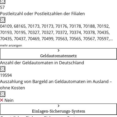
57
Postleitzahl oder Postleitzahlen der Filialen
04109, 68165, 70173, 70173, 70176, 70178, 70188, 70192,
70193, 70195, 70327, 70327, 70372, 70374, 70378, 70435,
70435, 70437, 70469, 70499, 70563, 70565, 70567, 70597,
70599, 70619, 70734, 70771, 70794, 70839, 71032, 71063,
mehr anzeigen
71229, 71332, 71638, 72072, 72458, 72622, 72764, 72764,
Geldautomatennetz
73033, 73430, 73614, 73728, 74072, 74321, 74523, 75172,
Anzahl der Geldautomaten in Deutschland
76133, 76530, 78054, 78166, 78462, 79098, 79539, 88214,
89073
19594
Auszahlung von Bargeld an Geldautomaten im Ausland –
ohne Kosten
Nein
Einlagen-Sicherungs-System