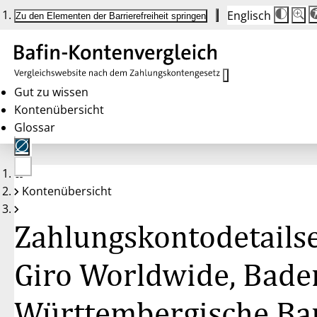
Englisch
Die
Schrif
Zu den Elementen der Barrierefreiheit springen
Schri
100 
wird
bei
Klick
des
Butto
in
Gut zu wissen
25 %
Kontenübersicht
Schrit
zwisc
Glossar
100 
und
200 
angep
Nach
Keine
200 
Kontenübersicht
Konten
wird
gewählt
die
Schri
Zahlungskontodetailse
wiede
auf
100 
zurüc
Giro Worldwide, Bade
Württembergische Ba