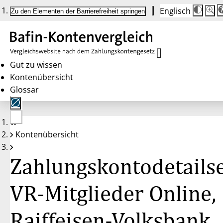
Englisch
Die
Schrif
Zu den Elementen der Barrierefreiheit springen
Schri
100 
wird
bei
Klick
des
Butto
in
Gut zu wissen
25 %
Kontenübersicht
Schrit
zwisc
Glossar
100 
und
200 
angep
Nach
Keine
200 
Kontenübersicht
Konten
wird
gewählt
die
Schri
Zahlungskontodetailse
wiede
auf
100 
zurüc
VR-Mitglieder Online,
Raiffeisen-Volksbank