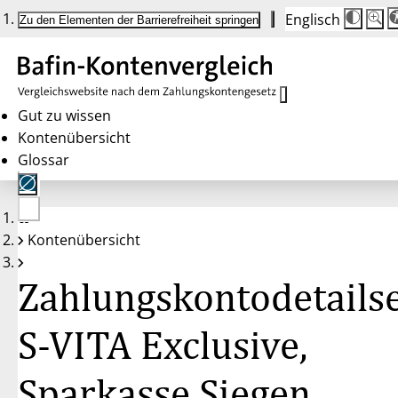
Englisch
Die
Schrif
Zu den Elementen der Barrierefreiheit springen
Schri
100 
wird
bei
Klick
des
Butto
in
Gut zu wissen
25 %
Kontenübersicht
Schrit
zwisc
Glossar
100 
und
200 
angep
Nach
Keine
200 
Kontenübersicht
Konten
wird
gewählt
die
Schri
Zahlungskontodetailse
wiede
auf
100 
zurüc
S-VITA Exclusive,
Sparkasse Siegen