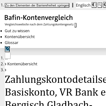
Englisch
Die
Schrif
Zu den Elementen der Barrierefreiheit springen
Schri
100 
wird
bei
Klick
des
Butto
in
Gut zu wissen
25 %
Kontenübersicht
Schrit
zwisc
Glossar
100 
und
200 
angep
Nach
Keine
200 
Kontenübersicht
Konten
wird
gewählt
die
Schri
Zahlungskontodetailse
wiede
auf
100 
zurüc
Basiskonto, VR Bank 
Bergisch Gladbach-