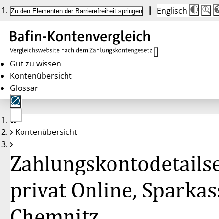
Englisch
Die
Schrif
Zu den Elementen der Barrierefreiheit springen
Schri
100 
wird
bei
Klick
des
Butto
in
Gut zu wissen
25 %
Kontenübersicht
Schrit
zwisc
Glossar
100 
und
200 
angep
Nach
Keine
200 
Kontenübersicht
Konten
wird
gewählt
die
Schri
Zahlungskontodetailse
wiede
auf
100 
zurüc
privat Online, Sparkas
Chemnitz